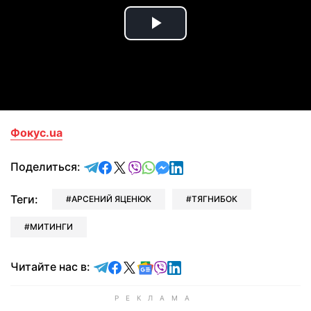
Play
Video
Фокус.ua
отправить в Telegram
поделиться в Facebook
поделиться в X
отправить в Viber
отправить в Whatsapp
отправить в Messenger
отправить в LinkedIn
Поделиться:
Теги:
АРСЕНИЙ ЯЦЕНЮК
ТЯГНИБОК
МИТИНГИ
Читайте в Telegram
Читайте в Facebook
Читайте в X
Читайте в Google news
Читайте в Viber
Читайте в LinkedIn
Читайте нас в: