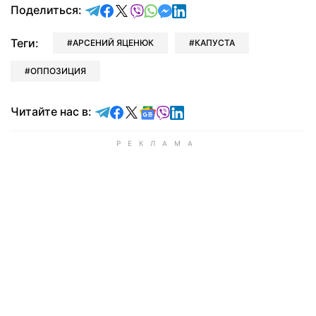
отправить в Telegram
поделиться в Facebook
поделиться в X
отправить в Viber
отправить в Whatsapp
отправить в Messenger
отправить в LinkedIn
Поделиться:
Теги:
АРСЕНИЙ ЯЦЕНЮК
КАПУСТА
ОППОЗИЦИЯ
Читайте в Telegram
Читайте в Facebook
Читайте в X
Читайте в Google news
Читайте в Viber
Читайте в LinkedIn
Читайте нас в: