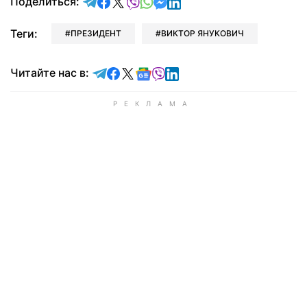
отправить в Telegram
поделиться в Facebook
поделиться в X
отправить в Viber
отправить в Whatsapp
отправить в Messenger
отправить в LinkedIn
Поделиться:
Теги:
ПРЕЗИДЕНТ
ВИКТОР ЯНУКОВИЧ
Читайте в Telegram
Читайте в Facebook
Читайте в X
Читайте в Google news
Читайте в Viber
Читайте в LinkedIn
Читайте нас в: