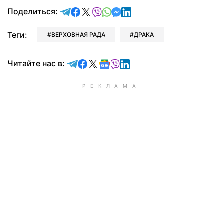
отправить в Telegram
поделиться в Facebook
поделиться в X
отправить в Viber
отправить в Whatsapp
отправить в Messenger
отправить в LinkedIn
Поделиться:
Теги:
ВЕРХОВНАЯ РАДА
ДРАКА
Читайте в Telegram
Читайте в Facebook
Читайте в X
Читайте в Google news
Читайте в Viber
Читайте в LinkedIn
Читайте нас в: