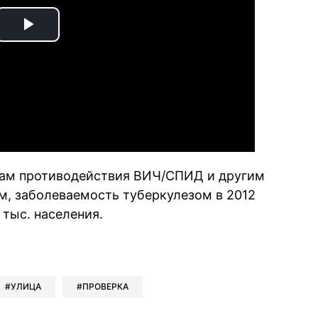
Play
Video
сам противодействия ВИЧ/СПИД и другим
, заболеваемость туберкулезом в 2012
 тыс. населения.
book
iber
в Whatsapp
ь в Messenger
ить в LinkedIn
УЛИЦА
ПРОВЕРКА