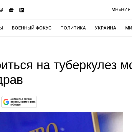
МНЕНИЯ
Ы
ВОЕННЫЙ ФОКУС
ПОЛИТИКА
УКРАИНА
МИ
ОНОМИКА
ДИДЖИТАЛ
АВТО
МИРФАН
КУЛЬТ
иться на туберкулез м
драв