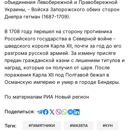
объединения Левобережной и Правобережной
Украины, - Войска Запорожского обеих сторон
Днепра гетман (1687-1709).
В 1708 году перешел на сторону противника
Российского государства в Северной войне -
шведского короля Карла XII, почти за год до его
разгрома русской армией. За измену присяге
предан гражданской казни с лишением титулов и
наград, которые он получил от царя. После
поражения Карла XII под Полтавой бежал в
Османскую империю и умер в городе Бендеры.
По материалам РИА Новый регион
отправить в Telegram
поделиться в Facebook
поделиться в X
отправить в Viber
отправить в Whatsapp
отправить в Messenger
отправить в LinkedIn
Поделиться:
Теги:
ПАМЯТНИКИ
МАЗЕПА
КУН