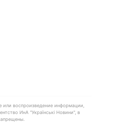
е или воспроизведение информации,
нтство ИнА "Українські Новини", в
запрещены.