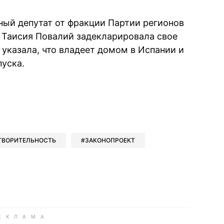
ный депутат от фракции Партии регионов
 Таисия Повалий задекларировала свое
 указала, что владеет домом в Испании и
уска.
book
iber
в Whatsapp
ь в Messenger
ить в LinkedIn
ТВОРИТЕЛЬНОСТЬ
ЗАКОНОПРОЕКТ
ook
Google news
 Viber
е в LinkedIn