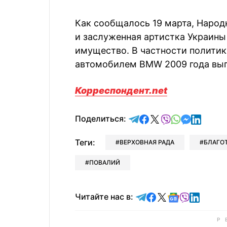
Как сообщалось 19 марта, Народ
и заслуженная артистка Украины
имущество. В частности политик
автомобилем BMW 2009 года вып
Корреспондент.net
отправить в Telegram
поделиться в Face
поделиться в X
отправить в V
отправить 
отправит
отправ
Поделиться:
Теги:
ВЕРХОВНАЯ РАДА
БЛАГО
ПОВАЛИЙ
Читайте в Telegram
Читайте в Faceb
Читайте в X
Читайте в 
Читайте в
Читайт
Читайте нас в: