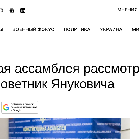
МНЕНИЯ
Ы
ВОЕННЫЙ ФОКУС
ПОЛИТИКА
УКРАИНА
МИ
ОНОМИКА
ДИДЖИТАЛ
АВТО
МИРФАН
КУЛЬТ
ая ассамблея рассмотр
советник Януковича