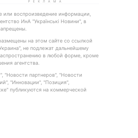
е или воспроизведение информации,
нтство ИнА "Українські Новини", в
запрещены.
размещены на этом сайте со ссылкой
-Украина", не подлежат дальнейшему
распространению в любой форме, кроме
ения агентства.
, "Новости партнеров", "Новости
й", "Инновации", "Позиция",
ке" публикуются на коммерческой