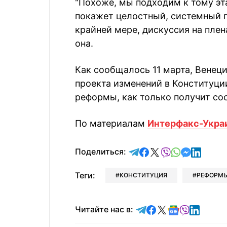
"Похоже, мы подходим к тому эт
покажет целостный, системный 
крайней мере, дискуссия на плен
она.
Как сообщалось 11 марта, Венец
проекта изменений в Конституци
реформы, как только получит с
По материалам
Интерфакс-Укра
отправить в Telegram
поделиться в Face
поделиться в X
отправить в V
отправить 
отправит
отправ
Поделиться:
Теги:
КОНСТИТУЦИЯ
РЕФОРМ
Читайте в Telegram
Читайте в Faceb
Читайте в X
Читайте в 
Читайте в
Читайт
Читайте нас в: