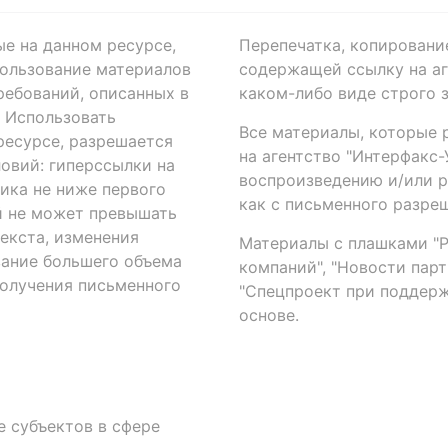
ые на данном ресурсе,
Перепечатка, копировани
ользование материалов
содержащей ссылку на аге
ребований, описанных в
каком-либо виде строго 
. Использовать
Все материалы, которые 
есурсе, разрешается
на агентство "Интерфакс
овий: гиперссылки на
воспроизведению и/или 
ика не ниже первого
как с письменного разреш
й не может превышать
екста, изменения
Материалы с плашками "Р"
вание большего объема
компаний", "Новости парти
получения письменного
"Спецпроект при поддерж
основе.
 субъектов в сфере