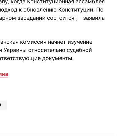
апу, когда Конституционная ассамблея
подход к обновлению Конституции. По
арном заседании состоится", - заявила
ианская комиссия начнет изучение
и Украины относительно судебной
оответствующие документы.
ина
book
iber
в Whatsapp
ь в Messenger
ить в LinkedIn
Ы
ook
Google news
 Viber
е в LinkedIn