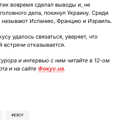
ик вовремя сделал выводы и, не
головного дела, покинул Украину. Среди
ь, называют Испанию, Францию и Израиль.
усу удалось связаться, уверяет, что
ой встречи отказывается.
урора и интервью с ним читайте в 12-ом
рта и на сайте
Фокус.ua
.
book
iber
в Whatsapp
ь в Messenger
ить в LinkedIn
ЕЭСУ