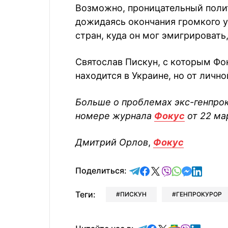
Возможно, проницательный полит
дожидаясь окончания громкого у
стран, куда он мог эмигрироват
Святослав Пискун, с которым Фок
находится в Украине, но от личн
Больше о проблемах экс-генпрок
номере журнала
Фокус
от 22 ма
Дмитрий Орлов
,
Фокус
отправить в Telegram
поделиться в Face
поделиться в X
отправить в V
отправить 
отправит
отправ
Поделиться:
Теги:
ПИСКУН
ГЕНПРОКУРОР