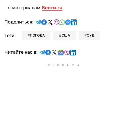
По материалам
Вести.ru
отправить в Telegram
поделиться в Facebook
поделиться в X
отправить в Viber
отправить в Whatsapp
отправить в Messenger
отправить в LinkedIn
Поделиться:
Теги:
ПОГОДА
США
СУД
Читайте в Telegram
Читайте в Facebook
Читайте в X
Читайте в Google news
Читайте в Viber
Читайте в LinkedIn
Читайте нас в: