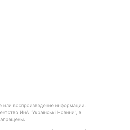
е или воспроизведение информации,
нтство ИнА "Українські Новини", в
запрещены.