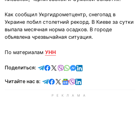
Как сообщил Укргидрометцентр, снегопад в
Украине побил столетний рекорд. В Киеве за сутки
выпала месячная норма осадков. В городе
объявлена чрезвычайная ситуация.
По материалам
УНН
отправить в Telegram
поделиться в Facebook
поделиться в X
отправить в Viber
отправить в Whatsapp
отправить в Messenger
отправить в LinkedIn
Поделиться:
Читайте в Telegram
Читайте в Facebook
Читайте в X
Читайте в Google news
Читайте в Viber
Читайте в LinkedIn
Читайте нас в: