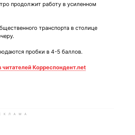
тро продолжит работу в усиленном
общественного транспорта в столице
ечеру.
людаются пробки в 4-5 баллов.
 читателей Корреспондент.net
book
iber
в Whatsapp
ь в Messenger
ить в LinkedIn
ook
Google news
 Viber
е в LinkedIn