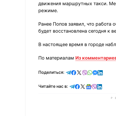
движения маршрутных такси. Ме
режиме.
Ранее Попов заявил, что работа 
будет восстановлена сегодня к в
В настоящее время в городе наб
По материалам
Из комментариев
отправить в Telegram
поделиться в Face
поделиться в X
отправить в V
отправить 
отправит
отправ
Поделиться:
Читайте в Telegram
Читайте в Faceb
Читайте в X
Читайте в 
Читайте в
Читайт
Читайте нас в: