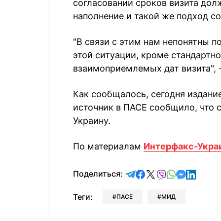
согласовании сроков визита дол
наполнение и такой же подход с
"В связи с этим нам непонятны п
этой ситуации, кроме стандартн
взаимоприемлемых дат визита", 
Как сообщалось, сегодня издани
источник в ПАСЕ сообщило, что 
Украину.
По материалам
Интерфакс-Укра
отправить в Telegram
поделиться в Face
поделиться в X
отправить в V
отправить 
отправит
отправ
Поделиться:
Теги:
ПАСЕ
МИД