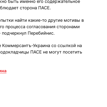
жно быть именно его содержательное
облюдает сторона ПАСЕ.
опытки найти какие-то другие мотивы в
ого процесса согласования сторонами
- подчеркнул Перебийнис.
е Коммерсантъ-Украина со ссылкой на
содокладчицы ПАСЕ не могут посетить
ина
book
iber
в Whatsapp
ь в Messenger
ить в LinkedIn