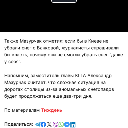
Play
Video
Также Мазурчак отметил: если бы в Киеве не
убрали снег с Банковой, журналисты спрашивали
бы власть, почему они не смогли убрать снег "даже
у себя".
Напомним, заместитель главы КГГА Александр
Мазурчак считает, что сложная ситуация на
дорогах столицы из-за аномальных снегопадов
будет продолжаться еще два-три дня.
По материалам
Тиждень
отправить в Telegram
поделиться в Facebook
поделиться в X
отправить в Viber
отправить в Whatsapp
отправить в Messenger
отправить в LinkedIn
Поделиться: