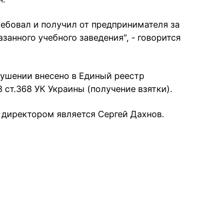
ебовал и получил от предпринимателя за
занного учебного заведения", - говорится
ушении внесено в Единый реестр
 ст.368 УК Украины (получение взятки).
о директором является Сергей Дахнов.
book
iber
в Whatsapp
ь в Messenger
ить в LinkedIn