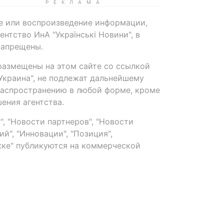
е или воспроизведение информации,
нтство ИнА "Українські Новини", в
запрещены.
размещены на этом сайте со ссылкой
-Украина", не подлежат дальнейшему
распространению в любой форме, кроме
ения агентства.
, "Новости партнеров", "Новости
й", "Инновации", "Позиция",
ке" публикуются на коммерческой