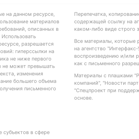
ые на данном ресурсе,
Перепечатка, копировани
ользование материалов
содержащей ссылку на аге
ребований, описанных в
каком-либо виде строго 
. Использовать
Все материалы, которые 
есурсе, разрешается
на агентство "Интерфакс
овий: гиперссылки на
воспроизведению и/или 
ика не ниже первого
как с письменного разреш
й не может превышать
екста, изменения
Материалы с плашками "Р"
вание большего объема
компаний", "Новости парти
получения письменного
"Спецпроект при поддерж
основе.
 субъектов в сфере