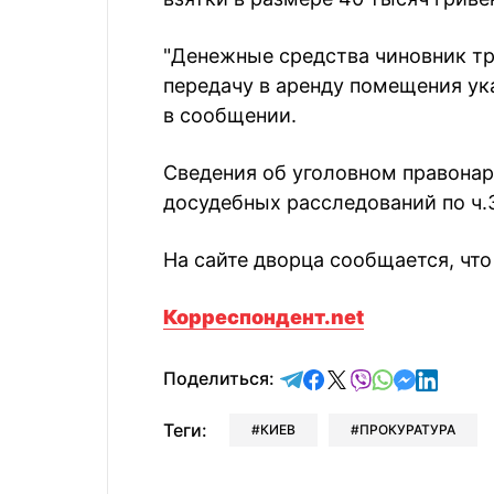
"Денежные средства чиновник тр
передачу в аренду помещения ука
в сообщении.
Сведения об уголовном правонар
досудебных расследований по ч.3
На сайте дворца сообщается, чт
Корреспондент.net
отправить в Telegram
поделиться в Face
поделиться в X
отправить в V
отправить 
отправит
отправ
Поделиться:
Теги:
КИЕВ
ПРОКУРАТУРА