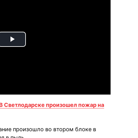
Play
Video
. В Светлодарске произошел пожар на
рание произошло во втором блоке в
я в пыль.