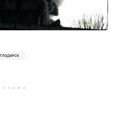
book
iber
в Whatsapp
ь в Messenger
ить в LinkedIn
ЕТЛОДАРСК
ook
Google news
 Viber
е в LinkedIn