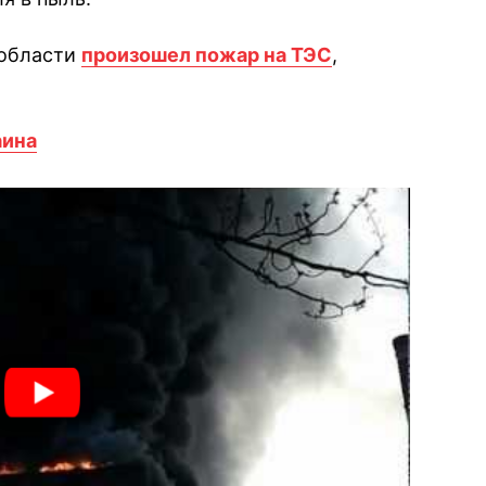
 области
произошел пожар на ТЭС
,
аина