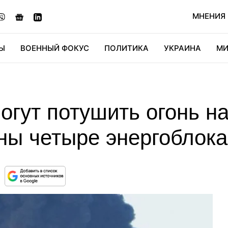
МНЕНИЯ
Ы
ВОЕННЫЙ ФОКУС
ПОЛИТИКА
УКРАИНА
МИ
ОНОМИКА
ДИДЖИТАЛ
АВТО
МИРФАН
КУЛЬТ
гут потушить огонь на
ны четыре энергоблока