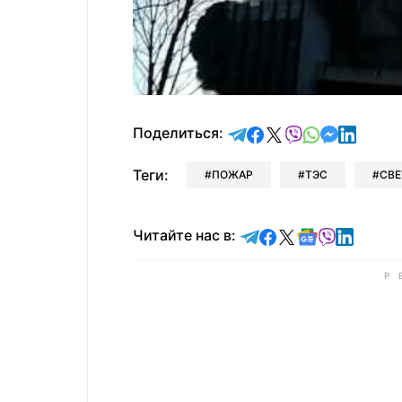
отправить в Telegram
поделиться в Face
поделиться в X
отправить в V
отправить 
отправит
отправ
Поделиться:
Теги:
ПОЖАР
ТЭС
СВ
Читайте в Telegram
Читайте в Faceb
Читайте в X
Читайте в 
Читайте в
Читайт
Читайте нас в: