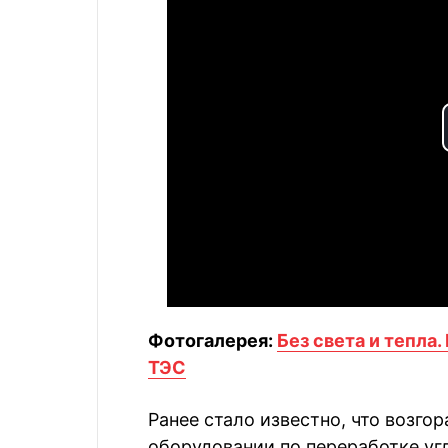
Фотогалерея:
Без света и тепла
ТЭС
Ранее стало известно, что возго
оборудовании по переработке угл