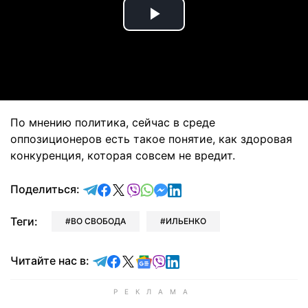
Play
Video
По мнению политика, сейчас в среде
оппозиционеров есть такое понятие, как здоровая
конкуренция, которая совсем не вредит.
отправить в Telegram
поделиться в Facebook
поделиться в X
отправить в Viber
отправить в Whatsapp
отправить в Messenger
отправить в LinkedIn
Поделиться:
Теги:
ВО СВОБОДА
ИЛЬЕНКО
Читайте в Telegram
Читайте в Facebook
Читайте в X
Читайте в Google news
Читайте в Viber
Читайте в LinkedIn
Читайте нас в: