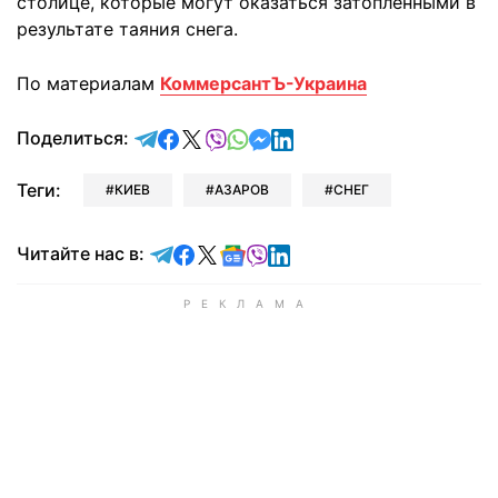
столице, которые могут оказаться затопленными в
результате таяния снега.
По материалам
КоммерсантЪ-Украина
отправить в Telegram
поделиться в Facebook
поделиться в X
отправить в Viber
отправить в Whatsapp
отправить в Messenger
отправить в LinkedIn
Поделиться:
Теги:
КИЕВ
АЗАРОВ
СНЕГ
Читайте в Telegram
Читайте в Facebook
Читайте в X
Читайте в Google news
Читайте в Viber
Читайте в LinkedIn
Читайте нас в: