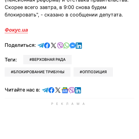
Скорее всего завтра, в 9:00 снова будем
блокировать", - сказано в сообщении депутата.
Фокус.ua
отправить в Telegram
поделиться в Facebook
поделиться в X
отправить в Viber
отправить в Whatsapp
отправить в Messenger
отправить в LinkedIn
Поделиться:
Теги:
ВЕРХОВНАЯ РАДА
БЛОКИРОВАНИЕ ТРИБУНЫ
ОППОЗИЦИЯ
Читайте в Telegram
Читайте в Facebook
Читайте в X
Читайте в Google news
Читайте в Viber
Читайте в LinkedIn
Читайте нас в: