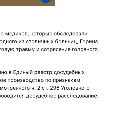
ю медиков, которые обследовали
одного из столичных больниц, Горина
овую травму и сотрясение головного
ено в Единый реестр досудебных
ое производство по признакам
отренного ч. 2 ст. 296 Уголовного
роводится досудебное расследование.
book
iber
в Whatsapp
ь в Messenger
ить в LinkedIn