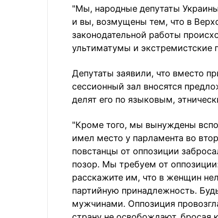
"Мы, народные депутаты Украины
и вы, возмущены тем, что в Вер
законодательной работы происхо
ультиматумы и экстремистские п
Депутаты заявили, что вместо п
сессионный зал вносятся предло
делят его по языковым, этничес
"Кроме того, мы вынуждены вспо
имел место у парламента во вто
повстанцы от оппозиции заброса
позор. Мы требуем от оппозиции:
расскажите им, что в женщин нел
партийную принадлежность. Будьт
мужчинами. Оппозиция провозгла
страну не освобождают, бросая к