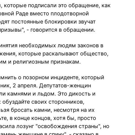
, которые подписали это обращение, как
ховной Раде вместо плодотворной
дят постоянные блокировки звучат
ризывы", - говорится в обращении.
ринятия необходимых людям законов в
жения, которые раскалывают общество,
ким и религиозным признакам.
мнить о позорном инциденте, который
рник, 2 апреля. Депутатов-женщин
ли камнями и льдом. Это дикость и
 обуздайте своих сторонников,
ьзя бросать камни, несмотря на их
е, в конце концов, хотя бы, просто
сила лозунг "освобождения страны", но
амень женщине в спину", - сказано в