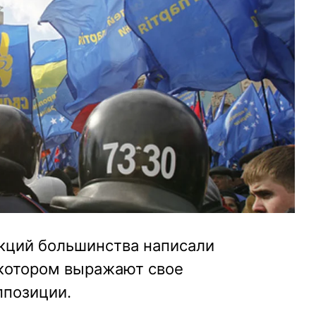
кций большинства написали
 котором выражают свое
ппозиции.