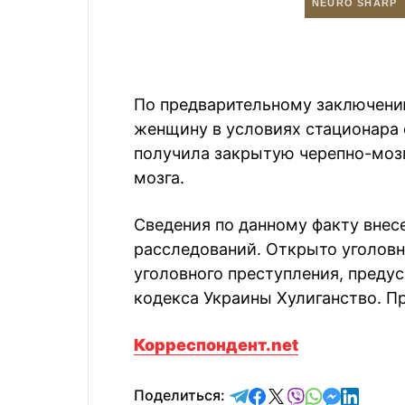
По предварительному заключени
женщину в условиях стационара 
получила закрытую черепно-мозг
мозга.
Сведения по данному факту внес
расследований. Открыто уголовн
уголовного преступления, предусм
кодекса Украины Хулиганство. П
Корреспондент.net
отправить в Telegram
поделиться в Face
поделиться в X
отправить в V
отправить 
отправит
отправ
Поделиться: