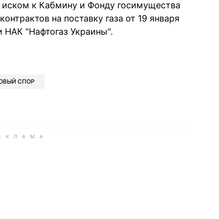
с иском к Кабмину и Фонду госимущества
онтрактов на поставку газа от 19 января
 НАК "Нафтогаз Украины".
book
iber
в Whatsapp
ь в Messenger
ить в LinkedIn
ОВЫЙ СПОР
ook
Google news
 Viber
е в LinkedIn