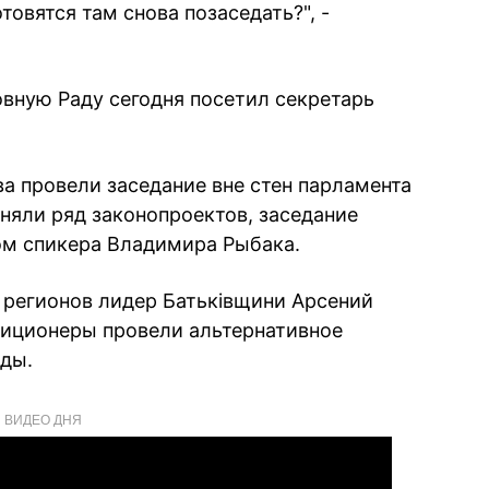
товятся там снова позаседать?", -
вную Раду сегодня посетил секретарь
а провели заседание вне стен парламента
няли ряд законопроектов, заседание
ом спикера Владимира Рыбака.
 регионов лидер Батьківщини Арсений
зиционеры провели альтернативное
ады.
ВИДЕО ДНЯ