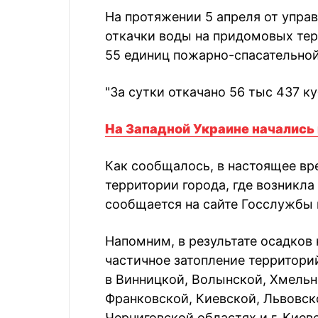
На протяжении 5 апреля от упра
откачки воды на придомовых тер
55 единиц пожарно-спасательной
"За сутки откачано 56 тыс 437 к
На Западной Украине начались
Как сообщалось,
в настоящее в
территории города
, где возникл
сообщается на сайте Госслужбы
Напомним,
в
результате осадков
частичное затопление территор
в Винницкой, Волынской, Хмель
Франковской, Киевской, Львовск
Черниговской областях и г. Киеве