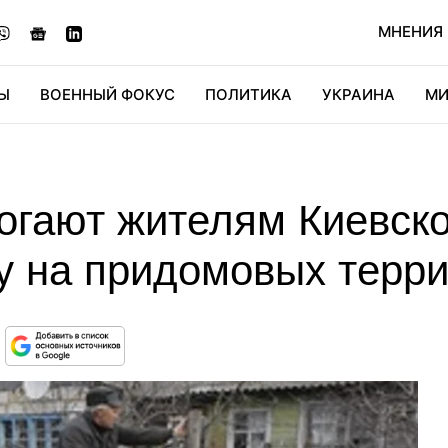
МНЕНИЯ
Ы
ВОЕННЫЙ ФОКУС
ПОЛИТИКА
УКРАИНА
МИ
ОНОМИКА
ДИДЖИТАЛ
АВТО
МИРФАН
КУЛЬТ
огают жителям Киевско
у на придомовых терр