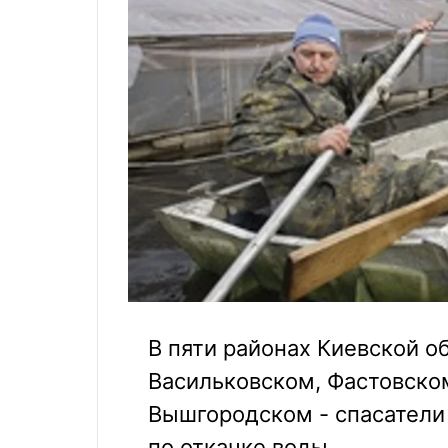
В пяти районах Киевской о
Васильковском, Фастовско
Вышгородском - спасатели
по откачке воды.