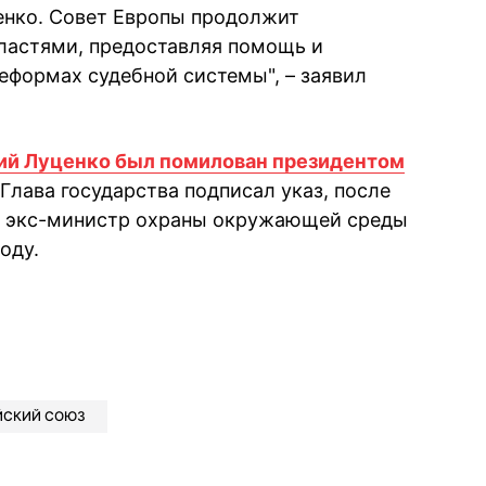
нко. Совет Европы продолжит
ластями, предоставляя помощь и
формах судебной системы", – заявил
й Луценко был помилован президентом
 Глава государства подписал указ, после
же экс-министр охраны окружающей среды
оду.
book
iber
в Whatsapp
ь в Messenger
ить в LinkedIn
ЙСКИЙ СОЮЗ