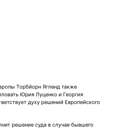
вропы Торбйорн Ягленд также
иловать Юрия Луценко и Георгия
ответствует духу решений Европейского
лнит решение суда в случае бывшего