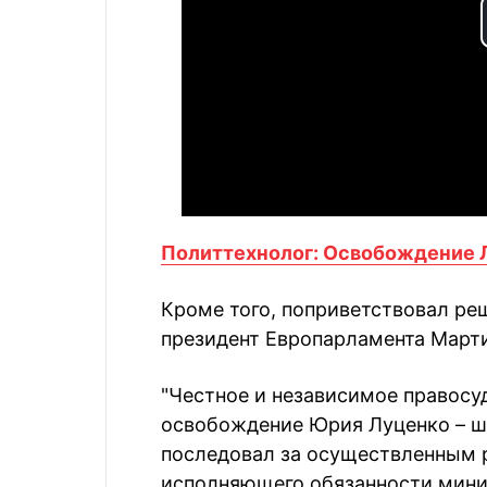
Политтехнолог: Освобождение Л
Кроме того, поприветствовал ре
президент Европарламента Март
"Честное и независимое правосу
освобождение Юрия Луценко – ша
последовал за осуществленным 
исполняющего обязанности мини