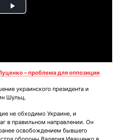
Play
Video
уценко – проблема для оппозиции
шение украинского президента и
ин Шульц.
дие не обходимо Украине, и
г в правильном направлении. Он
ранее освобождением бывшего
стра обороны Валерия Иващенко в