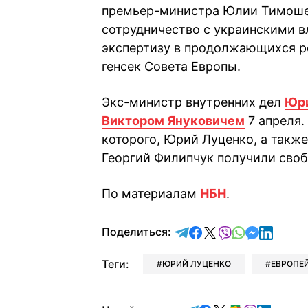
премьер-министра Юлии Тимоше
сотрудничество с украинскими в
экспертизу в продолжающихся ре
генсек Совета Европы.
Экс-министр внутренних дел
Юри
Виктором Януковичем
7 апреля.
которого, Юрий Луценко, а так
Георгий Филипчук получили своб
По материалам
НБН
.
отправить в Telegram
поделиться в Face
поделиться в X
отправить в V
отправить 
отправит
отправ
Поделиться:
Теги:
ЮРИЙ ЛУЦЕНКО
ЕВРОПЕ