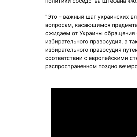
политики соседства Штефана Фю
"Это – важный шаг украинских в
вопросам, касающимся предмета
ожидаем от Украины обращения 
избирательного правосудия, а т
избирательного правосудия путе
соответствии с европейскими ста
распространенном поздно вечеро