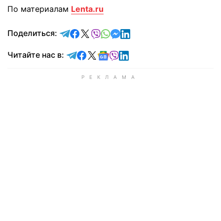
По материалам
Lenta.ru
отправить в Telegram
поделиться в Facebook
поделиться в X
отправить в Viber
отправить в Whatsapp
отправить в Messenger
отправить в LinkedIn
Поделиться:
Читайте в Telegram
Читайте в Facebook
Читайте в X
Читайте в Google news
Читайте в Viber
Читайте в LinkedIn
Читайте нас в: