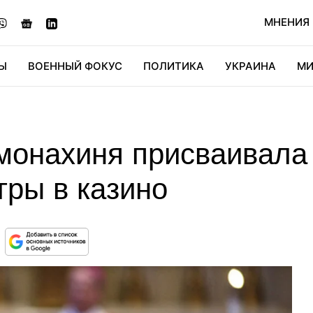
МНЕНИЯ
Ы
ВОЕННЫЙ ФОКУС
ПОЛИТИКА
УКРАИНА
МИ
ОНОМИКА
ДИДЖИТАЛ
АВТО
МИРФАН
КУЛЬТ
монахиня присваивала
гры в казино