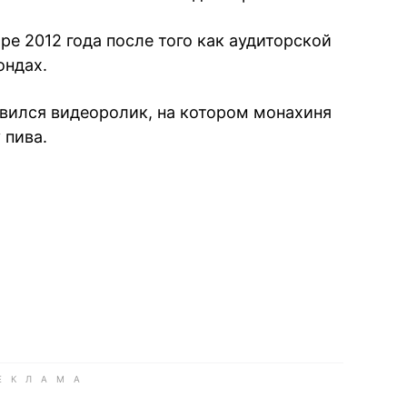
ре 2012 года после того как аудиторской
ондах.
явился видеоролик, на котором монахиня
 пива.
book
iber
в Whatsapp
ь в Messenger
ить в LinkedIn
ook
Google news
 Viber
е в LinkedIn