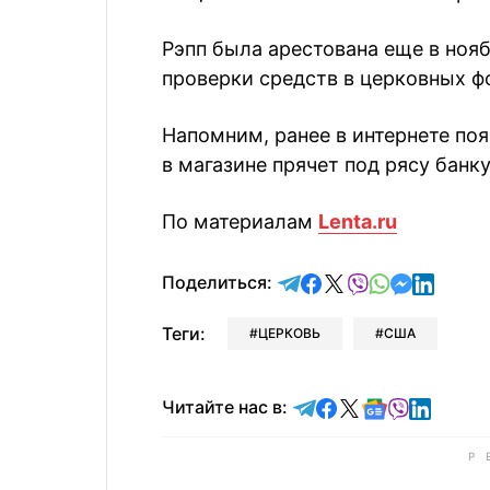
Рэпп была арестована еще в нояб
проверки средств в церковных ф
Напомним, ранее в интернете по
в магазине прячет под рясу банку
По материалам
Lenta.ru
отправить в Telegram
поделиться в Face
поделиться в X
отправить в V
отправить 
отправит
отправ
Поделиться:
Теги:
ЦЕРКОВЬ
США
Читайте в Telegram
Читайте в Faceb
Читайте в X
Читайте в 
Читайте в
Читайт
Читайте нас в: