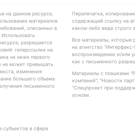
ые на данном ресурсе,
Перепечатка, копировани
ользование материалов
содержащей ссылку на аге
ребований, описанных в
каком-либо виде строго 
. Использовать
Все материалы, которые 
есурсе, разрешается
на агентство "Интерфакс
овий: гиперссылки на
воспроизведению и/или 
ика не ниже первого
как с письменного разреш
й не может превышать
екста, изменения
Материалы с плашками "Р"
вание большего объема
компаний", "Новости парти
получения письменного
"Спецпроект при поддерж
основе.
 субъектов в сфере