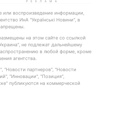
е или воспроизведение информации,
нтство ИнА "Українські Новини", в
запрещены.
размещены на этом сайте со ссылкой
-Украина", не подлежат дальнейшему
распространению в любой форме, кроме
ения агентства.
, "Новости партнеров", "Новости
й", "Инновации", "Позиция",
ке" публикуются на коммерческой