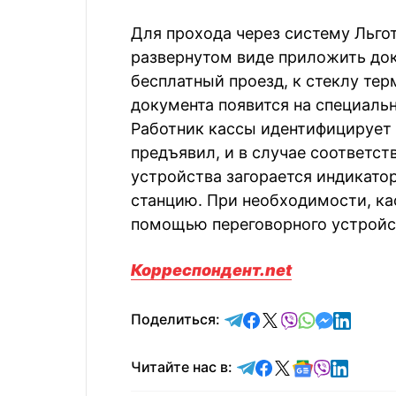
Для прохода через систему Льго
развернутом виде приложить док
бесплатный проезд, к стеклу те
документа появится на специаль
Работник кассы идентифицирует 
предъявил, и в случае соответст
устройства загорается индикато
станцию. При необходимости, к
помощью переговорного устройс
Корреспондент.net
отправить в Telegram
поделиться в Face
поделиться в X
отправить в V
отправить 
отправит
отправ
Поделиться:
Читайте в Telegram
Читайте в Faceb
Читайте в X
Читайте в 
Читайте в
Читайт
Читайте нас в: