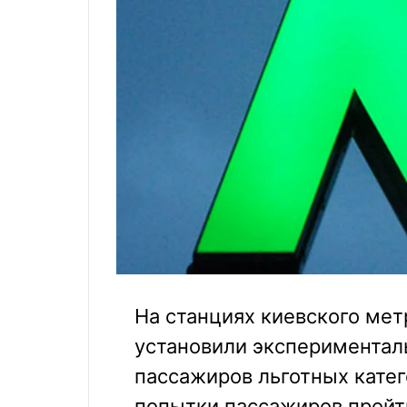
На станциях киевского ме
установили экспериментал
пассажиров льготных катег
попытки пассажиров пройт