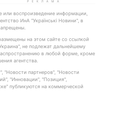
е или воспроизведение информации,
нтство ИнА "Українські Новини", в
запрещены.
размещены на этом сайте со ссылкой
-Украина", не подлежат дальнейшему
распространению в любой форме, кроме
ения агентства.
, "Новости партнеров", "Новости
й", "Инновации", "Позиция",
ке" публикуются на коммерческой