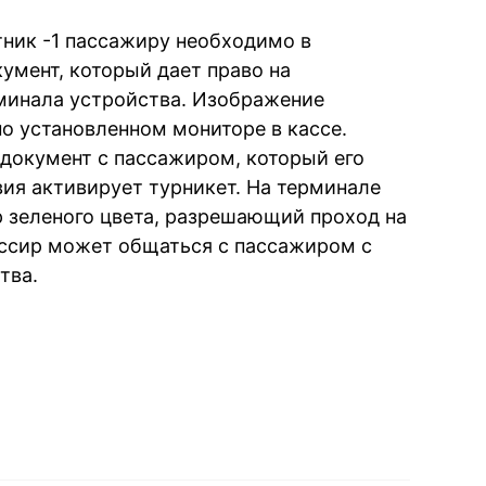
тник -1 пассажиру необходимо в
умент, который дает право на
рминала устройства. Изображение
но установленном мониторе в кассе.
документ с пассажиром, который его
вия активирует турникет. На терминале
р зеленого цвета, разрешающий проход на
ассир может общаться с пассажиром с
тва.
book
iber
в Whatsapp
ь в Messenger
ить в LinkedIn
ook
Google news
 Viber
е в LinkedIn