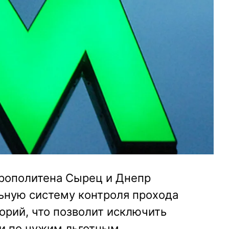
трополитена Сырец и Днепр
ьную систему контроля прохода
орий, что позволит исключить
и по чужим льготным