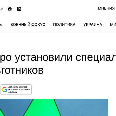
МНЕНИЯ
Ы
ВОЕННЫЙ ФОКУС
ПОЛИТИКА
УКРАИНА
МИ
ОНОМИКА
ДИДЖИТАЛ
АВТО
МИРФАН
КУЛЬТ
тро установили специа
готников