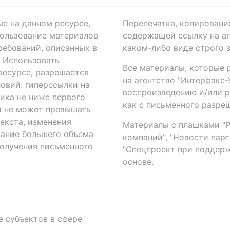
ые на данном ресурсе,
Перепечатка, копировани
ользование материалов
содержащей ссылку на аге
ребований, описанных в
каком-либо виде строго 
. Использовать
Все материалы, которые 
есурсе, разрешается
на агентство "Интерфакс
овий: гиперссылки на
воспроизведению и/или 
ика не ниже первого
как с письменного разреш
й не может превышать
екста, изменения
Материалы с плашками "Р"
вание большего объема
компаний", "Новости парти
получения письменного
"Спецпроект при поддерж
основе.
 субъектов в сфере