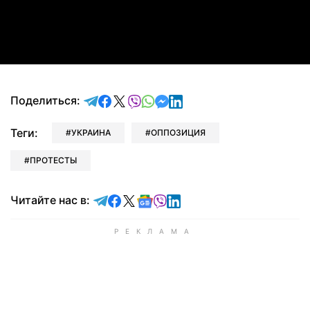
Video
отправить в Telegram
поделиться в Facebook
поделиться в X
отправить в Viber
отправить в Whatsapp
отправить в Messenger
отправить в LinkedIn
Поделиться:
Теги:
УКРАИНА
ОППОЗИЦИЯ
ПРОТЕСТЫ
Читайте в Telegram
Читайте в Facebook
Читайте в X
Читайте в Google news
Читайте в Viber
Читайте в LinkedIn
Читайте нас в: