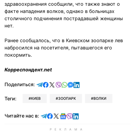
здравоохранения сообщили, что также знают о
факте нападения волков, однако в больницах
столичного подчинения пострадавшей женщины
нет.
Ранее сообщалось, что в Киевском зоопарке
лев
набросился
на посетителя, пытавшегося его
покормить.
Корреспондент.net
отправить в Telegram
поделиться в Facebook
поделиться в X
отправить в Viber
отправить в Whatsapp
отправить в Messenger
отправить в LinkedIn
Поделиться:
Теги:
КИЕВ
ЗООПАРК
ВОЛКИ
Читайте в Telegram
Читайте в Facebook
Читайте в X
Читайте в Google news
Читайте в Viber
Читайте в LinkedIn
Читайте нас в: