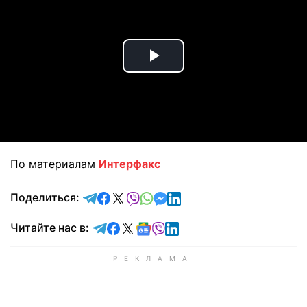
Play
Video
По материалам
Интерфакс
отправить в Telegram
поделиться в Facebook
поделиться в X
отправить в Viber
отправить в Whatsapp
отправить в Messenger
отправить в LinkedIn
Поделиться:
Читайте в Telegram
Читайте в Facebook
Читайте в X
Читайте в Google news
Читайте в Viber
Читайте в LinkedIn
Читайте нас в: