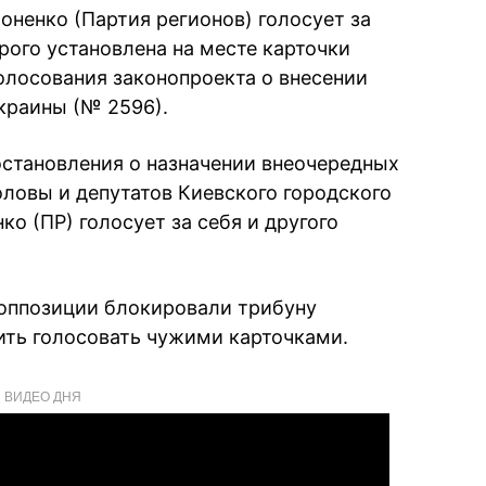
ненко (Партия регионов) голосует за
орого установлена на месте карточки
голосования законопроекта о внесении
краины (№ 2596).
остановления о назначении внеочередных
оловы и депутатов Киевского городского
о (ПР) голосует за себя и другого
 оппозиции блокировали трибуну
ить голосовать чужими карточками.
ВИДЕО ДНЯ