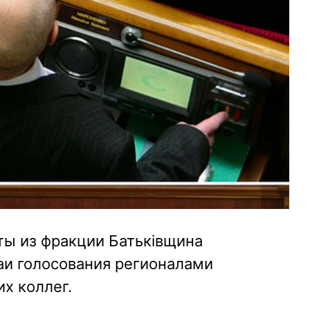
аты из фракции Батьківщина
аи голосования регионалами
х коллег.