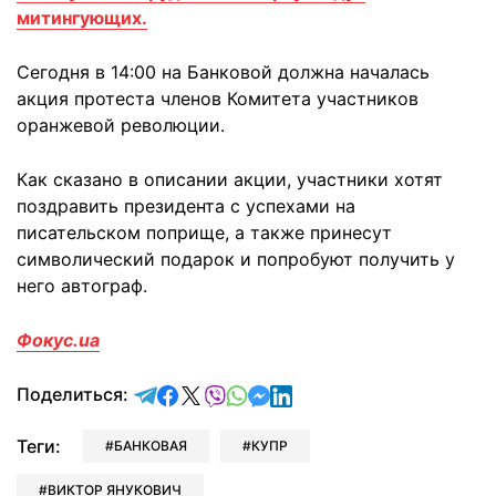
митингующих.
Сегодня в 14:00 на Банковой должна началась
акция протеста членов Комитета участников
оранжевой революции.
Как сказано в описании акции, участники хотят
поздравить президента с успехами на
писательском поприще, а также принесут
символический подарок и попробуют получить у
него автограф.
Фокус.ua
отправить в Telegram
поделиться в Facebook
поделиться в X
отправить в Viber
отправить в Whatsapp
отправить в Messenger
отправить в LinkedIn
Поделиться:
Теги:
БАНКОВАЯ
КУПР
ВИКТОР ЯНУКОВИЧ