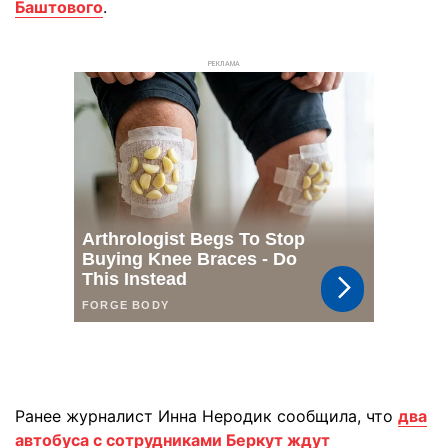
Баштового
.
РЕКЛАМА
Ранее журналист Инна Неродик сообщила, что
два
автобуса с сотрудниками Беркут ждут