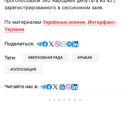
проголосовали 362 народных депутата из 421,
зарегистрированного в сессионном зале.
По материалам
Українські новини
,
Интерфакс-
Украина
отправить в Telegram
поделиться в Facebook
поделиться в X
отправить в Viber
отправить в Whatsapp
отправить в Messenger
отправить в LinkedIn
Поделиться:
Теги:
ВЕРХОВНАЯ РАДА
РЫБАК
ОППОЗИЦИЯ
Читайте в Telegram
Читайте в Facebook
Читайте в X
Читайте в Google news
Читайте в Viber
Читайте в LinkedIn
Читайте нас в: