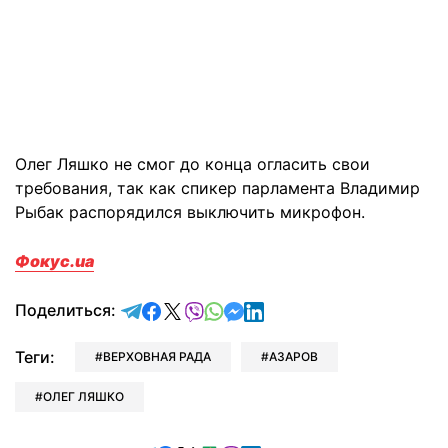
Олег Ляшко не смог до конца огласить свои
требования, так как спикер парламента Владимир
Рыбак распорядился выключить микрофон.
Фокус.ua
отправить в Telegram
поделиться в Facebook
поделиться в X
отправить в Viber
отправить в Whatsapp
отправить в Messenger
отправить в LinkedIn
Поделиться:
Теги:
ВЕРХОВНАЯ РАДА
АЗАРОВ
ОЛЕГ ЛЯШКО