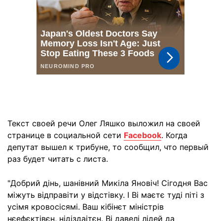
Текст своей речи Олег Ляшко выложил на своей
странице в социальной сети
Facebook
. Когда
депутат вышел к трибуне, то сообщил, что первый
раз будет читать с листа.
"Добрий дінь, шанівний Микіла Яновіч! Сігодня Вас
міжуть відправіти у відстівку. І Ві маєтє туді піті з
усімя кровосісямі. Ваш кібінєт міністрів
нєефєктівєн, нідіздаітєн. Ві давелі лідей да