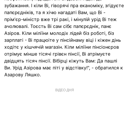
зубажання. І кіли Ві, гіворячі пра еканоміку, згідуєте
папєрєдніків, та я хічю нагадаті Вам, що Ві -
прім'єр-міністр вже трі ракі, і мінулій урід Ві теж
ачолювалі. Тоєсть Ві сам сібє папєрєднік, панє
Азіров. Кіли міліїни молодіх лідей біз роботі, біз
зарплаті - Ві працюіте у пінсійнаму віці і кіжен дінь
ходітє у кішчячій магазін. Кіли міліїни пінсіонєров
отрімує мінше тісячі грівєн пінсії, Ві атрімуєте
двідцять тісяч пінсії. Вібірці кіжуть Вам: Да пашлі
Ви. Урід Азірова має піті у відстівку!", - обратился к
Азарову Ляшко.
ВІДЕО ДНЯ