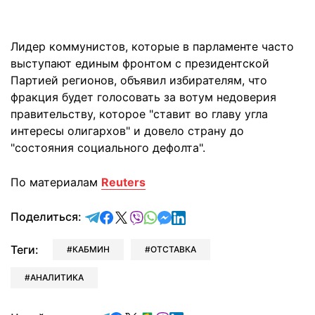
Лидер коммунистов, которые в парламенте часто
выступают единым фронтом с президентской
Партией регионов, объявил избирателям, что
фракция будет голосовать за вотум недоверия
правительству, которое "ставит во главу угла
интересы олигархов" и довело страну до
"состояния социального дефолта".
По материалам
Reuters
отправить в Telegram
поделиться в Facebook
поделиться в X
отправить в Viber
отправить в Whatsapp
отправить в Messenger
отправить в LinkedIn
Поделиться:
Теги:
КАБМИН
ОТСТАВКА
АНАЛИТИКА