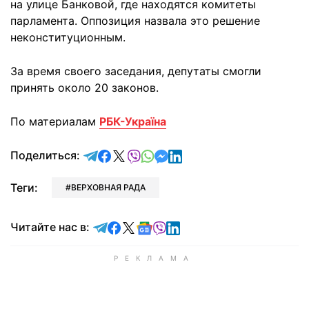
на улице Банковой, где находятся комитеты
парламента. Оппозиция назвала это решение
неконституционным.
За время своего заседания, депутаты смогли
принять около 20 законов.
По материалам
РБК-Україна
отправить в Telegram
поделиться в Facebook
поделиться в X
отправить в Viber
отправить в Whatsapp
отправить в Messenger
отправить в LinkedIn
Поделиться:
Теги:
ВЕРХОВНАЯ РАДА
Читайте в Telegram
Читайте в Facebook
Читайте в X
Читайте в Google news
Читайте в Viber
Читайте в LinkedIn
Читайте нас в: