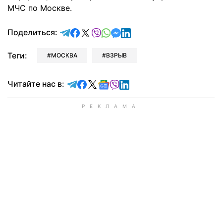
МЧС по Москве.
отправить в Telegram
поделиться в Facebook
поделиться в X
отправить в Viber
отправить в Whatsapp
отправить в Messenger
отправить в LinkedIn
Поделиться:
Теги:
МОСКВА
ВЗРЫВ
Читайте в Telegram
Читайте в Facebook
Читайте в X
Читайте в Google news
Читайте в Viber
Читайте в LinkedIn
Читайте нас в: