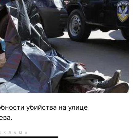
бности убийства на улице
ева.