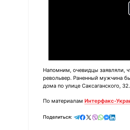
Напомним, очевидцы заявляли, 
револьвер. Раненный мужчина бы
дома по улице Саксаганского, 32.
По материалам
Интерфакс-Укра
отправить в Telegram
поделиться в Face
поделиться в X
отправить в V
отправить 
отправит
отправ
Поделиться: