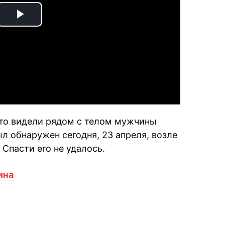
Play
Video
что видели рядом с телом мужчины
л обнаружен сегодня, 23 апреля, возле
 Спасти его не удалось.
ина
book
iber
в Whatsapp
ь в Messenger
ить в LinkedIn