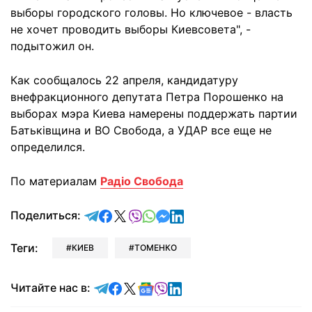
выборы городского головы. Но ключевое - власть
не хочет проводить выборы Киевсовета", -
подытожил он.
Как сообщалось 22 апреля, кандидатуру
внефракционного депутата Петра Порошенко на
выборах мэра Киева намерены поддержать партии
Батьківщина и ВО Свобода, а УДАР все еще не
определился.
По материалам
Радіо Свобода
отправить в Telegram
поделиться в Facebook
поделиться в X
отправить в Viber
отправить в Whatsapp
отправить в Messenger
отправить в LinkedIn
Поделиться:
Теги:
КИЕВ
ТОМЕНКО
Читайте в Telegram
Читайте в Facebook
Читайте в X
Читайте в Google news
Читайте в Viber
Читайте в LinkedIn
Читайте нас в: