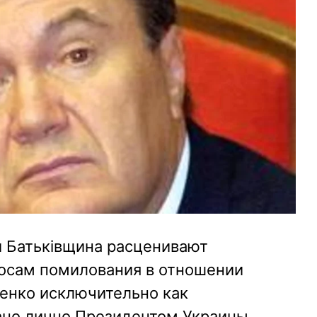
 Батьківщина расценивают
осам помилования в отношении
енко исключительно как
ано лично Президентом Украины