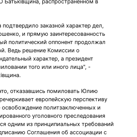
ВО Батьківщина, распространенном в
з подтвердило заказной характер дел,
шенко, и прямую заинтересованность
вный политический оппонент продолжал
ой. Ведь решение Комиссии о
дательный характер, а президент
ловании того или иного лица", -
ківщина.
 что, отказавшись помиловать Юлию
речеркивает европейскую перспективу
е освобождение политзаключенных и
ированного уголовного преследования
тся одним из принципиальных требований
одписанию Соглашения об ассоциации с