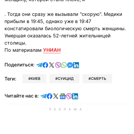
. Тогда они сразу же вызывали "скорую". Медики
прибыли в 19:45, однако уже в 19:47
констатировали биологическую смерть женщины.
Умершая оказалась 52-летней жительницей
столицы.
По материалам
УНИАН
отправить в Telegram
поделиться в Facebook
поделиться в X
отправить в Viber
отправить в Whatsapp
отправить в Messenger
отправить в LinkedIn
Поделиться:
Теги:
КИЕВ
СУИЦИД
СМЕРТЬ
Читайте в Telegram
Читайте в Facebook
Читайте в X
Читайте в Google news
Читайте в Viber
Читайте в LinkedIn
Читайте нас в: