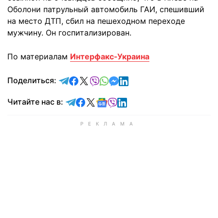
Оболони патрульный автомобиль ГАИ, спешивший
на место ДТП, сбил на пешеходном переходе
мужчину. Он госпитализирован.
По материалам
Интерфакс-Украина
отправить в Telegram
поделиться в Facebook
поделиться в X
отправить в Viber
отправить в Whatsapp
отправить в Messenger
отправить в LinkedIn
Поделиться:
Читайте в Telegram
Читайте в Facebook
Читайте в X
Читайте в Google news
Читайте в Viber
Читайте в LinkedIn
Читайте нас в: