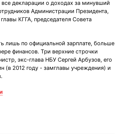
 все декларации о доходах за минувший
отрудников Администрации Президента,
 главы КГГА, председателя Совета
ть лишь по официальной зарплате, больше
фере финансов. Три верхние строчки
истр, экс-глава НБУ Сергей Арбузов, его
н (в 2012 году - замглавы учреждения) и
.
и
book
iber
в Whatsapp
ь в Messenger
ить в LinkedIn
ook
Google news
 Viber
е в LinkedIn