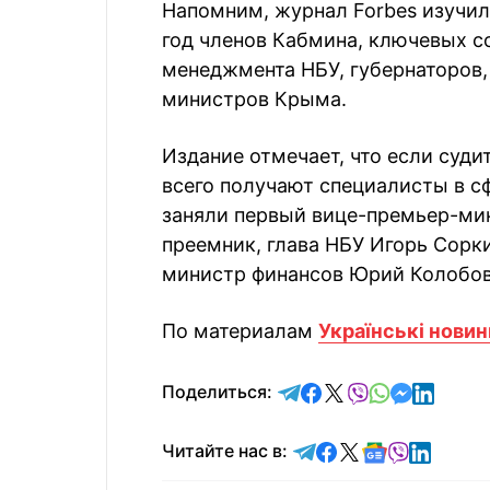
Напомним, журнал Forbes изучил
год членов Кабмина, ключевых с
менеджмента НБУ, губернаторов,
министров Крыма.
Издание отмечает, что если суди
всего получают специалисты в с
заняли первый вице-премьер-мин
преемник, глава НБУ Игорь Сорки
министр финансов Юрий Колобов
По материалам
Українські новин
отправить в Telegram
поделиться в Face
поделиться в X
отправить в V
отправить 
отправит
отправ
Поделиться:
Читайте в Telegram
Читайте в Faceb
Читайте в X
Читайте в 
Читайте в
Читайт
Читайте нас в: