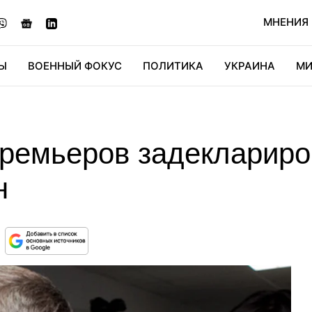
МНЕНИЯ
Ы
ВОЕННЫЙ ФОКУС
ПОЛИТИКА
УКРАИНА
МИ
ОНОМИКА
ДИДЖИТАЛ
АВТО
МИРФАН
КУЛЬТ
премьеров задеклариро
н