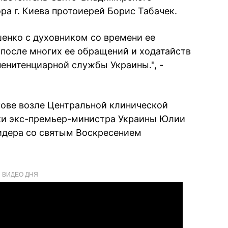
а г. Киева протоиерей Борис Табачек.
енко с духовником со времени ее
 после многих ее обращений и ходатайств
пенитенциарной службы Украины.", -
кове возле Центральной клинической
ики экс-премьер-министра Украины Юлии
идера
со святым Воскресением
ВИДЕО ДНЯ