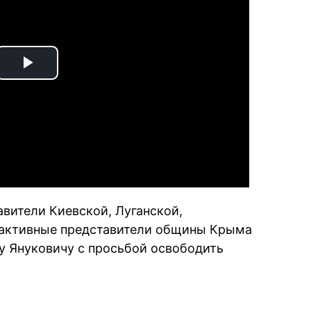
Play
Video
авители Киевской, Луганской,
е активные представители общины Крыма
у Януковичу с просьбой освободить