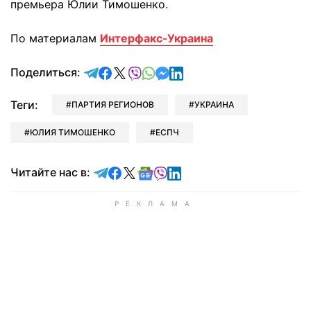
премьера Юлии Тимошенко.
По материалам
Интерфакс-Украина
отправить в Telegram
поделиться в Facebook
поделиться в X
отправить в Viber
отправить в Whatsapp
отправить в Messenger
отправить в LinkedIn
Поделиться:
Теги:
ПАРТИЯ РЕГИОНОВ
УКРАИНА
ЮЛИЯ ТИМОШЕНКО
ЕСПЧ
Читайте в Telegram
Читайте в Facebook
Читайте в X
Читайте в Google news
Читайте в Viber
Читайте в LinkedIn
Читайте нас в: