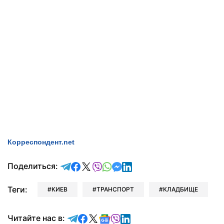
Корреспондент.net
отправить в Telegram
поделиться в Facebook
поделиться в X
отправить в Viber
отправить в Whatsapp
отправить в Messenger
отправить в LinkedIn
Поделиться:
Теги:
КИЕВ
ТРАНСПОРТ
КЛАДБИЩЕ
Читайте в Telegram
Читайте в Facebook
Читайте в X
Читайте в Google news
Читайте в Viber
Читайте в LinkedIn
Читайте нас в: