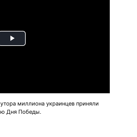
Play
Video
лутора миллиона украинцев приняли
аю Дня Победы.