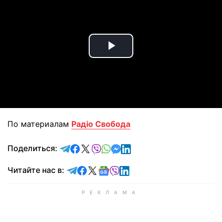
Play
Video
По материалам
Радіо Свобода
отправить в Telegram
поделиться в Facebook
поделиться в X
отправить в Viber
отправить в Whatsapp
отправить в Messenger
отправить в LinkedIn
Поделиться:
Читайте в Telegram
Читайте в Facebook
Читайте в X
Читайте в Google news
Читайте в Viber
Читайте в LinkedIn
Читайте нас в: