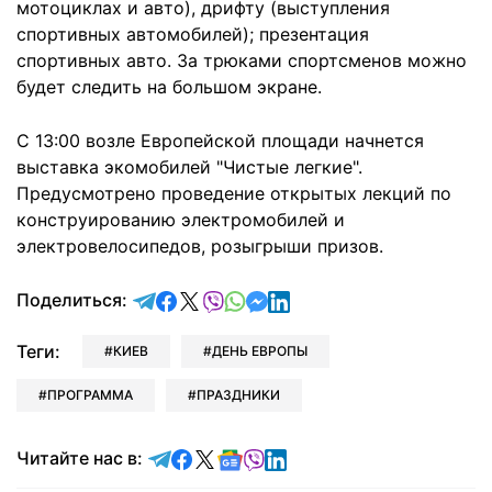
мотоциклах и авто), дрифту (выступления
спортивных автомобилей); презентация
спортивных авто. За трюками спортсменов можно
будет следить на большом экране.
С 13:00 возле Европейской площади начнется
выставка экомобилей "Чистые легкие".
Предусмотрено проведение открытых лекций по
конструированию электромобилей и
электровелосипедов, розыгрыши призов.
отправить в Telegram
поделиться в Facebook
поделиться в X
отправить в Viber
отправить в Whatsapp
отправить в Messenger
отправить в LinkedIn
Поделиться:
Теги:
КИЕВ
ДЕНЬ ЕВРОПЫ
ПРОГРАММА
ПРАЗДНИКИ
Читайте в Telegram
Читайте в Facebook
Читайте в X
Читайте в Google news
Читайте в Viber
Читайте в LinkedIn
Читайте нас в: